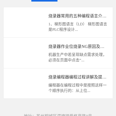
烧录器常用的五种编程语言介绍
及区别
1、梯形图语言（LD） 梯形图语言
是PLC程序设计...
烧录器作业位烧录NG原因及解
决方法
机器生产中若呈现缺点需求处理，
必须在页面中点击“...
烧录编程器编程过程讲解及提高
效率方法
编程器在编程过程中是按照这样一
个顺序执行的：从上位...