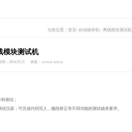
当前位置：
首页
>
自动烧录机
>
离线模块测试机
线模块测试机
间：2024.03.21
来源： www.ic-test.cn
录和测试；
同的测试仪器；可完成代码写入，频段矫正等不同功能的测试烧录要求。