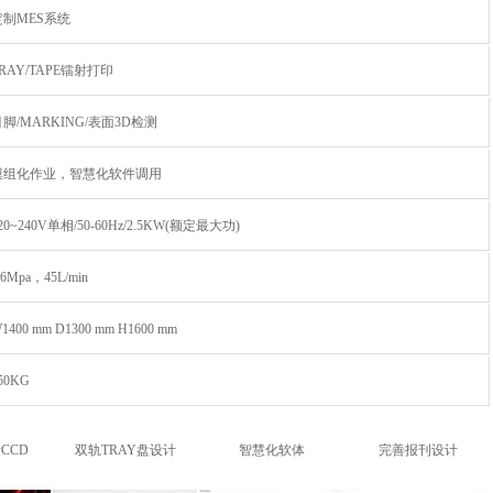
定制MES系统
RAY/TAPE镭射打印
脚/MARKING/表面3D检测
模组化作业，智慧化软件调用
20~240V单相/50-60Hz/2.5KW(额定最大功)
.6Mpa，45L/min
1400 mm D1300 mm H1600 mm
50KG
CCD
双轨TRAY盘设计
智慧化软体
完善报刊设计