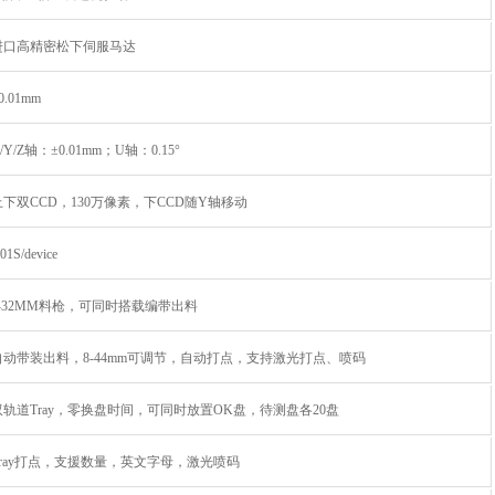
进口高精密松下伺服马达
0.01mm
/Y/Z轴：±0.01mm；U轴：0.15°
上下双CCD，130万像素，下CCD随Y轴移动
.01S/device
8-32MM料枪，可同时搭载编带出料
自动带装出料，8-44mm可调节，自动打点，支持激光打点、喷码
双轨道Tray，零换盘时间，可同时放置OK盘，待测盘各20盘
Tray打点，支援数量，英文字母，激光喷码