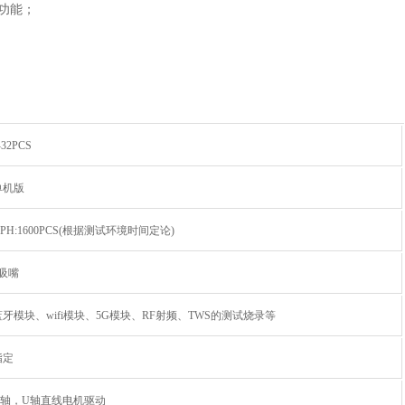
功能；
-32PCS
单机版
PH:1600PCS(根据测试环境时间定论)
4吸嘴
蓝牙模块、wifi模块、5G模块、RF射频、TWS的测试烧录等
指定
X轴，U轴直线电机驱动