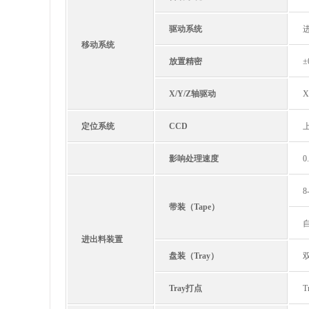
驱动系统
移动系统
放置精密
±
X/Y/Z轴驱动
X
定位系统
CCD
影响处理速度
0
带装（Tape）
进出料装置
盘装（Tray）
Tray打点