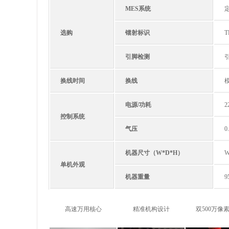
MES系统
选购
镭射标识
T
引脚检测
引
换线时间
换线
电源/功耗
2
控制系统
气压
0
机器尺寸（W*D*H）
W
单机外观
机器重量
9
高速万用核心
精准机构设计
双500万像素